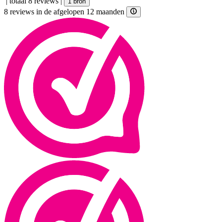
|
totaal 8 reviews
|
1 bron
8 reviews in de afgelopen 12 maanden