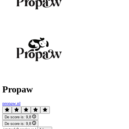
Propaw
propaw.nl
De score is:
9,8
De score is:
9,8