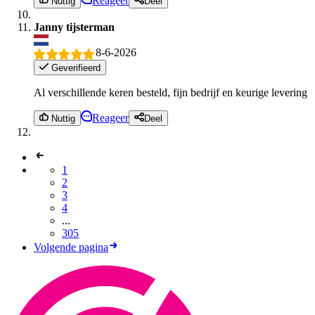
Reageer
Nuttig
Deel
Janny tijsterman
8-6-2026
Geverifieerd
Al verschillende keren besteld, fijn bedrijf en keurige levering
Reageer
Nuttig
Deel
1
2
3
4
...
305
Volgende pagina