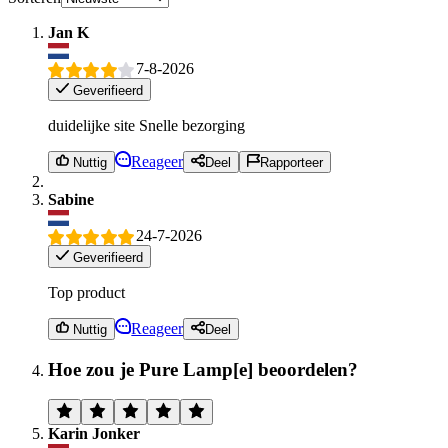
Jan K
7-8-2026
Geverifieerd
duidelijke site Snelle bezorging
Reageer
Nuttig
Deel
Rapporteer
Sabine
24-7-2026
Geverifieerd
Top product
Reageer
Nuttig
Deel
Hoe zou je Pure Lamp[e] beoordelen?
Karin Jonker