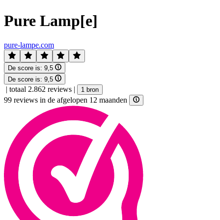
Pure Lamp[e]
pure-lampe.com
De score is:
9,5
De score is:
9,5
|
totaal 2.862 reviews
|
1 bron
99 reviews in de afgelopen 12 maanden