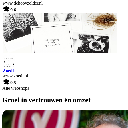
www.dehooyzolder.nl
9,6
Zoedt
www.zoedt.nl
9,5
Alle webshops
Groei in vertrouwen én omzet