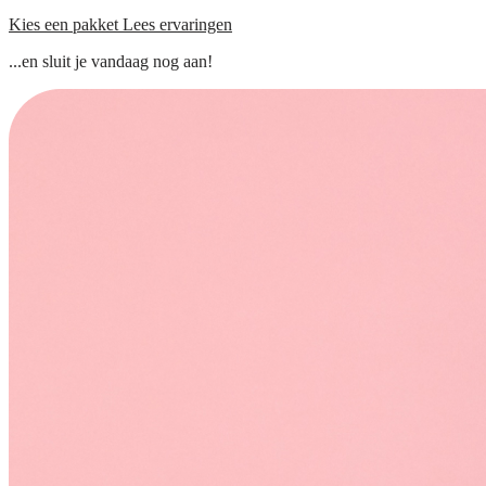
Kies een pakket
Lees ervaringen
...en sluit je vandaag nog aan!