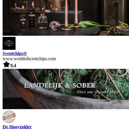
Scentchips®
www.worldofscentchips.com
9,4
De Hooyzolder