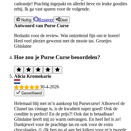
cadeautje! Prachtig ingepakt en allerlei lieve en leuke goodies
erbij. Ik ga vast sparen voor de volgende.
Reageer
Nuttig
Deel
Antwoord van Purse Curse
Bedankt voor de review. Wat ontzettend fijn om te horen!
Heel veel plezier gewenst met de mooie tas. Groetjes
Ghislaine
Hoe zou je Purse Curse beoordelen?
Alicia Kromokario
30-4-2026
Geverifieerd
Helemaal blij met m’n aankoop bij Pursecurse! Alhoewel de
Chanel tas vintage is, is de kwaliteit super goed! Ook de
conditie is perfect! En de prijs?! Ook dat is betaalbaar!
Ghislaine heeft mij zo warm ontvangen. En heel lief is ze!
Dankjewel voor de prachtige tas en ook voor de extra
chocolaatjes ☺️ (Ik ben nu al aan het kijken voor m’n tweede