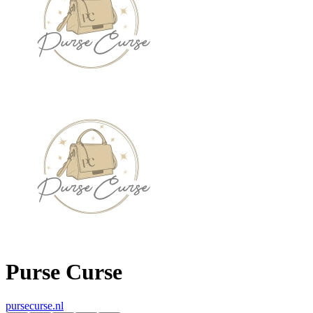
Purse Curse
pursecurse.nl