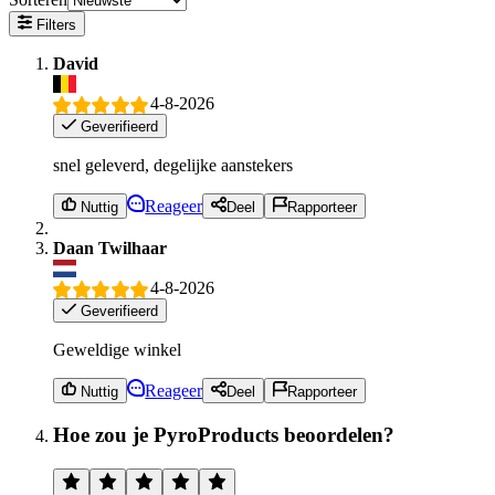
Filters
David
4-8-2026
Geverifieerd
snel geleverd, degelijke aanstekers
Reageer
Nuttig
Deel
Rapporteer
Daan Twilhaar
4-8-2026
Geverifieerd
Geweldige winkel
Reageer
Nuttig
Deel
Rapporteer
Hoe zou je PyroProducts beoordelen?