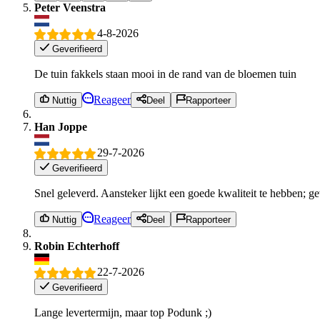
Peter Veenstra
4-8-2026
Geverifieerd
De tuin fakkels staan mooi in de rand van de bloemen tuin
Reageer
Nuttig
Deel
Rapporteer
Han Joppe
29-7-2026
Geverifieerd
Snel geleverd. Aansteker lijkt een goede kwaliteit te hebben; 
Reageer
Nuttig
Deel
Rapporteer
Robin Echterhoff
22-7-2026
Geverifieerd
Lange levertermijn, maar top Podunk ;)