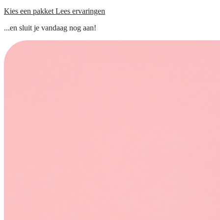
Kies een pakket
Lees ervaringen
...en sluit je vandaag nog aan!