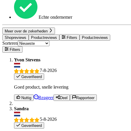
Echte ondernemer
Meer over de zekerheden
Shopreviews
Productreviews
Filters
Productreviews
Sorteren
Filters
Yvon Stevens
7-8-2026
Geverifieerd
Goed product, snelle levering
Reageer
Nuttig
Deel
Rapporteer
Sandra
5-8-2026
Geverifieerd