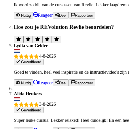
Ik word zo blij van de cursussen van Revlie. Lekker laagdrempeli
Reageer
Nuttig
Deel
Rapporteer
Hoe zou je REVolution Revlie beoordelen?
Lydia van Gelder
4-8-2026
Geverifieerd
Goed te vinden, heel veel inspiratie en de instructievideo's zij
Reageer
Nuttig
Deel
Rapporteer
Alida Heukers
3-8-2026
Geverifieerd
Super leuke cursus! Lekker relaxed! Heel duidelijk! En een hee