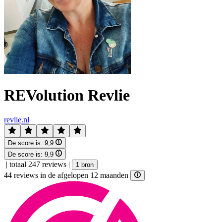
REVolution Revlie
revlie.nl
De score is:
9,9
De score is:
9,9
|
totaal 247 reviews
|
1 bron
44 reviews in de afgelopen 12 maanden