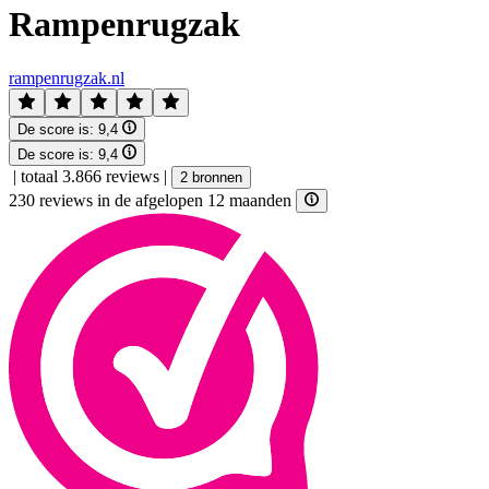
Rampenrugzak
rampenrugzak.nl
De score is:
9,4
De score is:
9,4
|
totaal 3.866 reviews
|
2 bronnen
230 reviews in de afgelopen 12 maanden