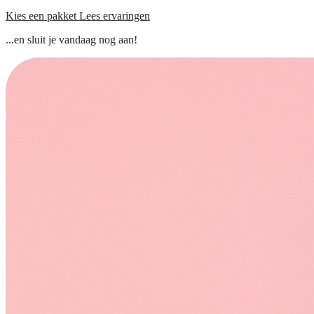
Kies een pakket
Lees ervaringen
...en sluit je vandaag nog aan!