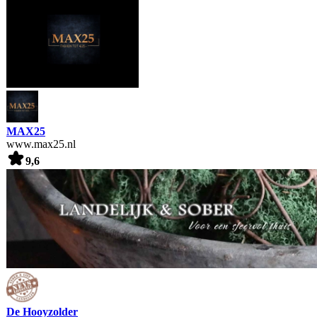
MAX25
www.max25.nl
9,6
De Hooyzolder