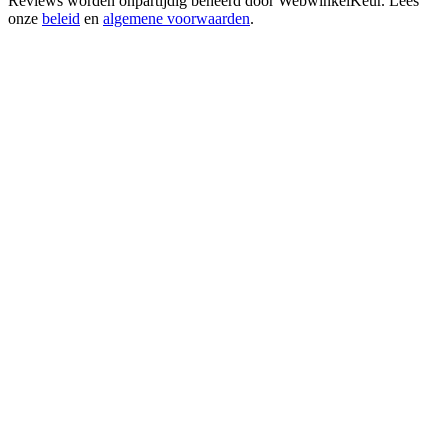
Reviews worden onpartijdig beheerd door
WebwinkelKeur
. Lees
onze
beleid
en
algemene voorwaarden
.