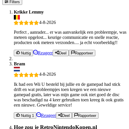
Filters
Krikke Lemmy
4-8-2026
Perfect , aanrader... er was aanvankelijk een probleempje, was
meteen opgelost... keurige communicatie en snelle reactie,
producten ook meteen verzonden.... ja echt voorbeeldig!!
Reageer
Nuttig
Deel
Rapporteer
Bram
4-8-2026
Ik had een Wii U besteld bij jullie en de gamepad had stick
drift en wat probleempjes toen kregen we een nieuwe
gamepad gratis, later was mijn game ook niet goed de disc
was beschadigd na 4 keer gebruiken toen kreeg ik ook gratis
een nieuwe. Geweldige service!
Reageer
Nuttig 1
Deel
Rapporteer
Hoe zou je RetroNintendoKopen.nl