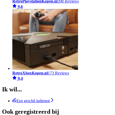
RetroPlaystationKopen.nl
398 Reviews
9,6
RetroXboxKopen.nl
173 Reviews
9,4
Ik wil...
Een geschil indienen
Ook geregistreerd bij