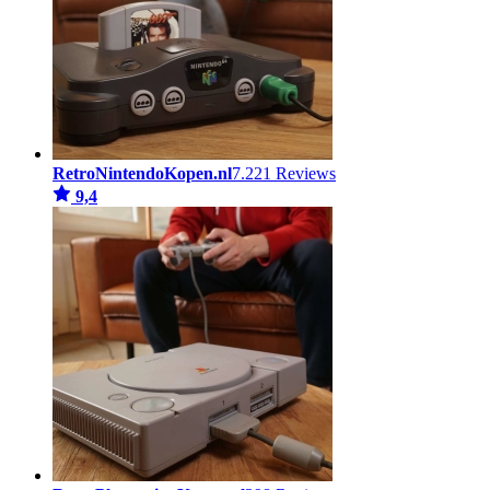
RetroNintendoKopen.nl
7.221 Reviews
9,4