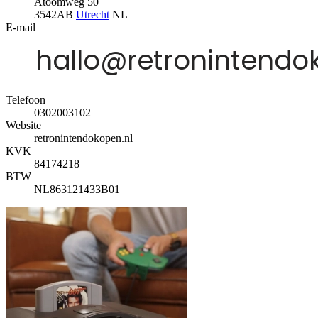
Atoomweg 50
3542AB
Utrecht
NL
E-mail
Telefoon
0302003102
Website
retronintendokopen.nl
KVK
84174218
BTW
NL863121433B01