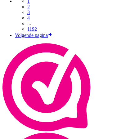
1
2
3
4
...
1192
Volgende pagina