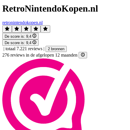
RetroNintendoKopen.nl
retronintendokopen.nl
De score is:
9,4
De score is:
9,4
|
totaal 7.221 reviews
|
2 bronnen
276 reviews in de afgelopen 12 maanden