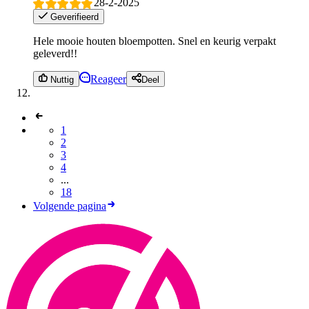
28-2-2025
Geverifieerd
Hele mooie houten bloempotten. Snel en keurig verpakt
geleverd!!
Reageer
Nuttig
Deel
1
2
3
4
...
18
Volgende pagina