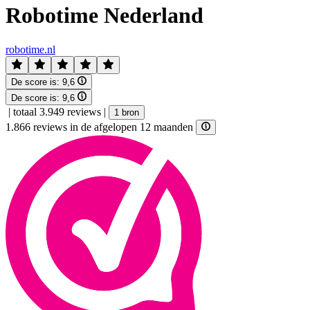
Robotime Nederland
robotime.nl
De score is:
9,6
De score is:
9,6
|
totaal 3.949 reviews
|
1 bron
1.866 reviews in de afgelopen 12 maanden