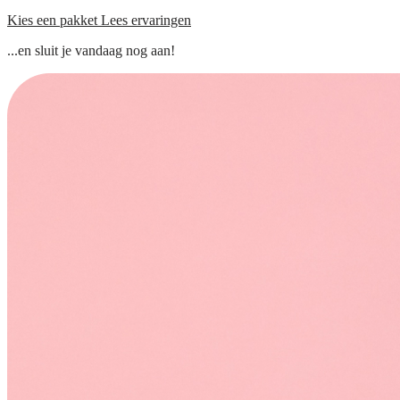
Kies een pakket
Lees ervaringen
...en sluit je vandaag nog aan!