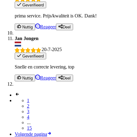
Geverifieerd
prima service. Prijs/kwaliteit is OK. Dank!
Reageer
Nuttig
Deel
Jan Jongen
20-7-2025
Geverifieerd
Snelle en correcte levering, top
Reageer
Nuttig
Deel
1
2
3
4
...
15
Volgende pagina