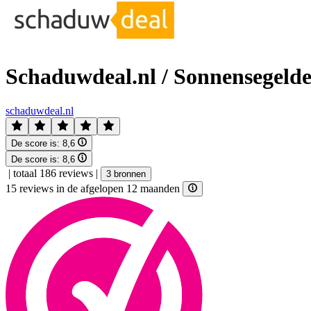
Schaduwdeal.nl / Sonnensegelde
schaduwdeal.nl
De score is:
8,6
De score is:
8,6
|
totaal 186 reviews
|
3 bronnen
15 reviews in de afgelopen 12 maanden