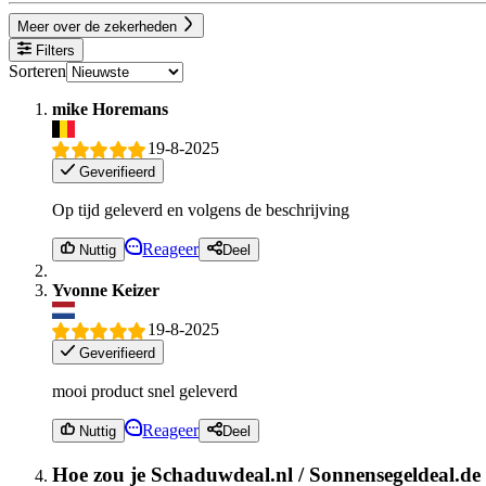
Meer over de zekerheden
Filters
Sorteren
mike Horemans
19-8-2025
Geverifieerd
Op tijd geleverd en volgens de beschrijving
Reageer
Nuttig
Deel
Yvonne Keizer
19-8-2025
Geverifieerd
mooi product snel geleverd
Reageer
Nuttig
Deel
Hoe zou je Schaduwdeal.nl / Sonnensegeldeal.de