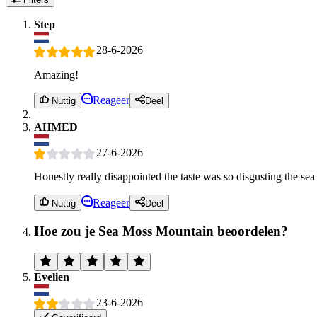
Step
28-6-2026
Amazing!
Reageer
Nuttig
Deel
AHMED
27-6-2026
Honestly really disappointed the taste was so disgusting the se
Reageer
Nuttig
Deel
Hoe zou je Sea Moss Mountain beoordelen?
Evelien
23-6-2026