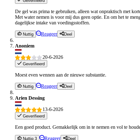
Geverifieerd
De gel was prima te gebruiken, alleen wat onpraktisch met kort
Met water nemen is voor mij dus geen optie. En om het te men
dagelijkse intake van voedingsstoffen.
Reageer
Nuttig
Deel
Anoniem
20-6-2026
Geverifieerd
Moest even wennen aan de nieuwe substantie.
Reageer
Nuttig
Deel
Arien Dessing
13-6-2026
Geverifieerd
Een goed product. Gemakkelijk om in te nemen en vol te houd
Reageer
Nuttig 3
Deel