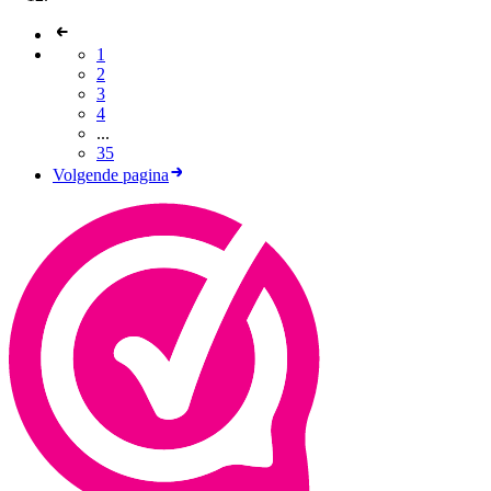
1
2
3
4
...
35
Volgende pagina