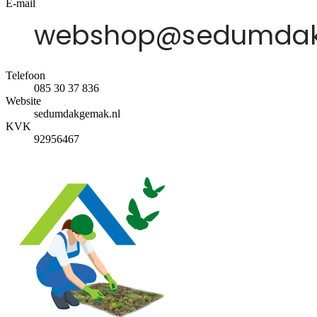
E-mail
Telefoon
085 30 37 836
Website
sedumdakgemak.nl
KVK
92956467