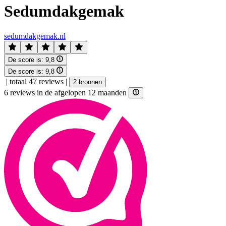
Sedumdakgemak
sedumdakgemak.nl
De score is:
9,8
De score is:
9,8
|
totaal 47 reviews
|
2 bronnen
6 reviews in de afgelopen 12 maanden