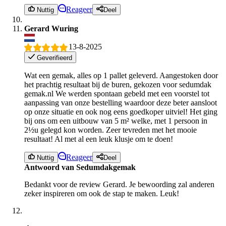
Reageer
Nuttig
Deel
Gerard Wuring
13-8-2025
Geverifieerd
Wat een gemak, alles op 1 pallet geleverd. Aangestoken door
het prachtig resultaat bij de buren, gekozen voor sedumdak
gemak.nl We werden spontaan gebeld met een voorstel tot
aanpassing van onze bestelling waardoor deze beter aansloot
op onze situatie en ook nog eens goedkoper uitviel! Het ging
bij ons om een uitbouw van 5 m² welke, met 1 persoon in
2½u gelegd kon worden. Zeer tevreden met het mooie
resultaat! Al met al een leuk klusje om te doen!
Reageer
Nuttig
Deel
Antwoord van Sedumdakgemak
Bedankt voor de review Gerard. Je bewoording zal anderen
zeker inspireren om ook de stap te maken. Leuk!