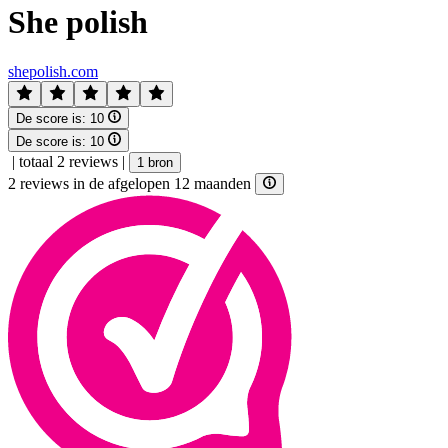
She polish
shepolish.com
De score is:
10
De score is:
10
|
totaal 2 reviews
|
1 bron
2 reviews in de afgelopen 12 maanden