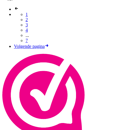
1
2
3
4
...
7
Volgende pagina