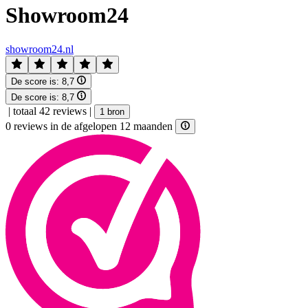
Showroom24
showroom24.nl
De score is:
8,7
De score is:
8,7
|
totaal 42 reviews
|
1 bron
0 reviews in de afgelopen 12 maanden