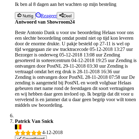
Ik ben al 8 dagen aan het wachten op mijn besteling
Reageer
Nuttig
Deel
Antwoord van Showroom24
Beste Antonio Dank u voor uw beoordeling Helaas voor ons
een slechte beoordeling omdat postnl niet op tijd kon leveren
door de enorme drukte. U pakje besteld op 27-11 is wel op
tijd weggegaan zie uw tracktracecode 05-12-2018 13:27 uur
Bezorger is onderweg 05-12-2018 13:08 uur Zending
gesorteerd in sorteercentrum 04-12-2018 19:25 uur Zending is
ontvangen door PostNL 29-11-2018 03:30 uur Zending is
vertraagd omdat het erg druk is 28-11-2018 16:36 uur
Zending is ontvangen door PostNL 28-11-2018 07:58 uur De
zending is aangemeld bij PostNL en wordt voIgbaar Helaas
gebeuren met name rond de feestdagen dit soort vertragingen
en wij hebben daar geen invloed op. Ik begrijp dat dit voor u
vervelend is en jammer dat u daar geen begrip voor wilt tonen
middels uw beoordeling.
Patrick Van Snick
4-12-2018
Geverifieerd