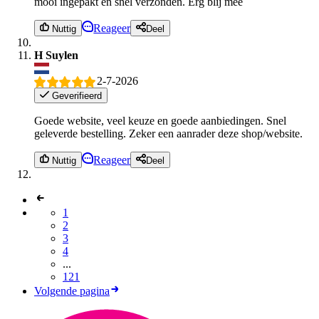
mooi ingepakt en snel verzonden. Erg blij mee
Reageer
Nuttig
Deel
H Suylen
2-7-2026
Geverifieerd
Goede website, veel keuze en goede aanbiedingen. Snel
geleverde bestelling. Zeker een aanrader deze shop/website.
Reageer
Nuttig
Deel
1
2
3
4
...
121
Volgende pagina