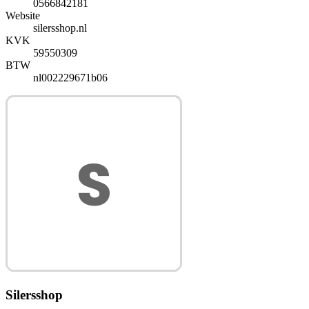
0566842181
Website
silersshop.nl
KVK
59550309
BTW
nl002229671b06
Silersshop