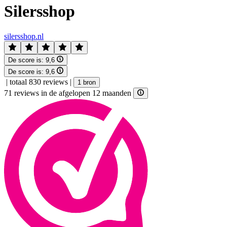
Silersshop
silersshop.nl
De score is:
9,6
De score is:
9,6
|
totaal 830 reviews
|
1 bron
71 reviews in de afgelopen 12 maanden