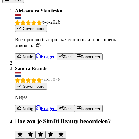
Aleksandra Stanilesku
6-8-2026
Geverifieerd
Все пришло быстро , качество отличное , очень
довольна 😊
Reageer
Nuttig
Deel
Rapporteer
Sandra Brands
6-8-2026
Geverifieerd
Netjes
Reageer
Nuttig
Deel
Rapporteer
Hoe zou je SimDi Beauty beoordelen?