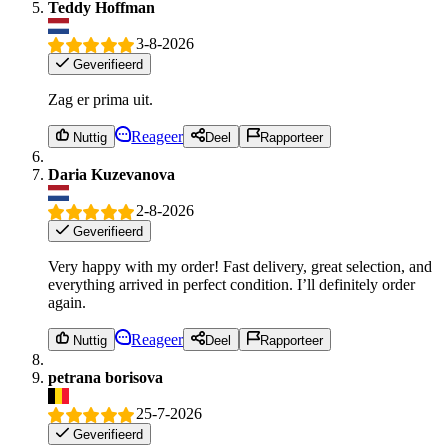
Teddy Hoffman
3-8-2026
Geverifieerd
Zag er prima uit.
Reageer
Nuttig
Deel
Rapporteer
Daria Kuzevanova
2-8-2026
Geverifieerd
Very happy with my order! Fast delivery, great selection, and
everything arrived in perfect condition. I’ll definitely order
again.
Reageer
Nuttig
Deel
Rapporteer
petrana borisova
25-7-2026
Geverifieerd