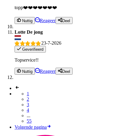
topp❤️❤️❤️❤️❤️❤️❤️
Reageer
Nuttig
Deel
Lotte De jong
23-7-2026
Geverifieerd
Topservice!!
Reageer
Nuttig
Deel
1
2
3
4
...
55
Volgende pagina