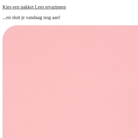
Kies een pakket
Lees ervaringen
...en sluit je vandaag nog aan!