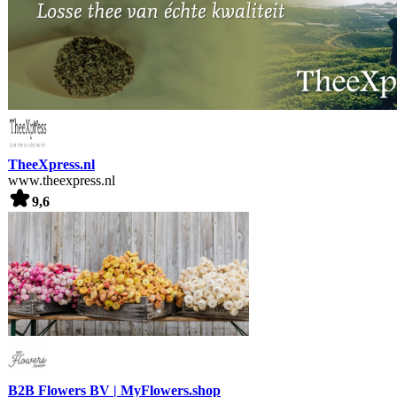
TheeXpress.nl
www.theexpress.nl
9,6
B2B Flowers BV | MyFlowers.shop