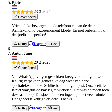
Pjotr
23-3-2025
Geverifieerd
Vriendelijke bezorger aan de telefoon en aan de deur.
Aangekondigd bezorgmoment klopte. En niet onbelangrijk:
de sjoelbak is perfect!
Reageer
Nuttig
Deel
Anton Jung
20-2-2025
Geverifieerd
Via WhatsApp vragen gesteld,en kreeg vlot keurig antwoord.
Keurig verpakt,en geniet elke dag weer van deze
sjoeltafel,waar onze Schilte bak keurig in past. Onze eettafel
is niet vlak,dus de bak lag te wiebelen. Dat was de reden toch
deze aankoop. De sjoeltafel neen ingeklapt niet veel ruimte in.
Het geheel is keurig vervoerd. Thanks ....
Reageer
Nuttig
Deel