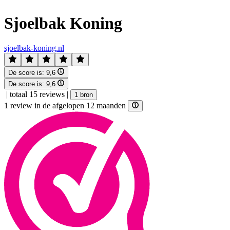
Sjoelbak Koning
sjoelbak-koning.nl
De score is:
9,6
De score is:
9,6
|
totaal 15 reviews
|
1 bron
1 review in de afgelopen 12 maanden