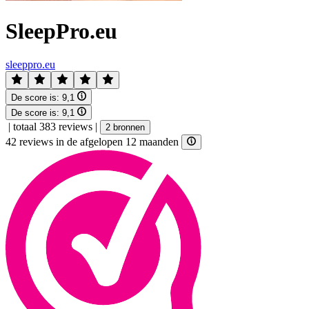
SleepPro.eu
sleeppro.eu
De score is:
9,1
De score is:
9,1
|
totaal 383 reviews
|
2 bronnen
42 reviews in de afgelopen 12 maanden