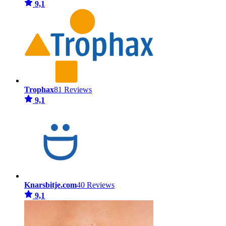
9,1
Trophax
81 Reviews
9,1
Knarsbitje.com
40 Reviews
9,1