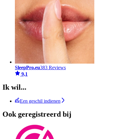
SleepPro.eu
383 Reviews
9,1
Ik wil...
Een geschil indienen
Ook geregistreerd bij