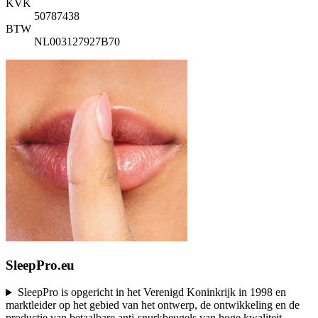
KVK
50787438
BTW
NL003127927B70
SleepPro.eu
SleepPro is opgericht in het Verenigd Koninkrijk in 1998 en
marktleider op het gebied van het ontwerp, de ontwikkeling en de
productie van betaalbare anti-snurkbeugels van hoge kwaliteit. -