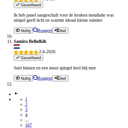
Geverifieerd
Ik heb panel aangeschaft voor de keuken installatie was
simpel geeft licht en warmte ideaal kleine ruimtes
Reageer
Nuttig
Deel
Samira Bellafkih
2-6-2026
Geverifieerd
Snel binnen en een mooi spiegel heel blij mee
Reageer
Nuttig
Deel
1
2
3
4
...
167