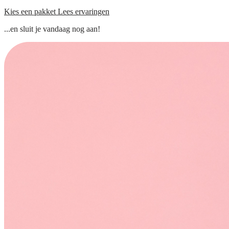
Kies een pakket
Lees ervaringen
...en sluit je vandaag nog aan!