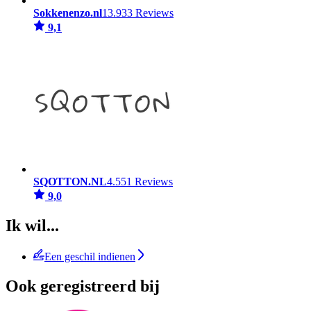
Sokkenenzo.nl
13.933 Reviews
9,1
SQOTTON.NL
4.551 Reviews
9,0
Ik wil...
Een geschil indienen
Ook geregistreerd bij