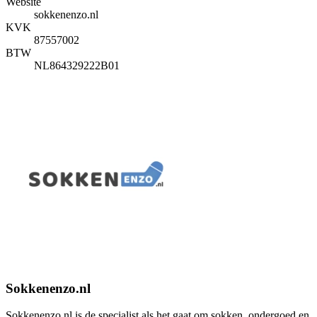
Website
sokkenenzo.nl
KVK
87557002
BTW
NL864329222B01
Sokkenenzo.nl
Sokkenenzo.nl is de specialist als het gaat om sokken, ondergoed en