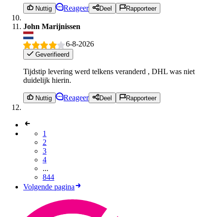
Reageer
Nuttig
Deel
Rapporteer
John Marijnissen
6-8-2026
Geverifieerd
Tijdstip levering werd telkens veranderd , DHL was niet
duidelijk hierin.
Reageer
Nuttig
Deel
Rapporteer
1
2
3
4
...
844
Volgende pagina