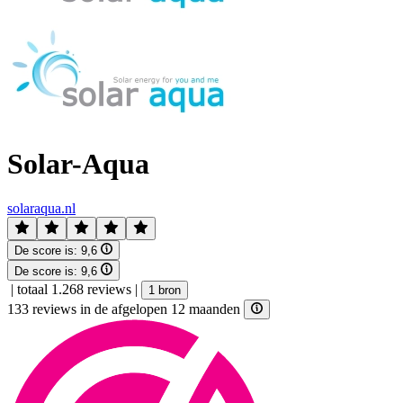
Solar-Aqua
solaraqua.nl
De score is:
9,6
De score is:
9,6
|
totaal 1.268 reviews
|
1 bron
133 reviews in de afgelopen 12 maanden