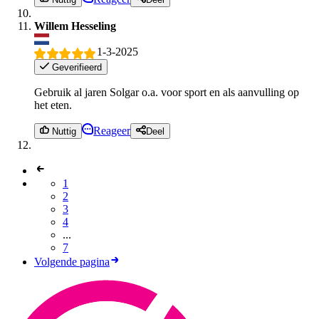
Willem Hesseling
1-3-2025
Geverifieerd
Gebruik al jaren Solgar o.a. voor sport en als aanvulling op
het eten.
Reageer
Nuttig
Deel
1
2
3
4
...
7
Volgende pagina