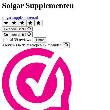
Solgar Supplementen
solgar-supplementen.nl
De score is:
9,1
De score is:
9,1
|
totaal 39 reviews
|
1 bron
4 reviews in de afgelopen 12 maanden