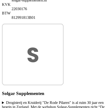
solgar-supplementen.nl
KVK
22030176
BTW
812991813B01
Solgar Supplementen
Drogisterij en Kruiderij "De Rode Pilaren" is al ruim 30 jaar een
begrip in Zeeland. Met de webshop Solgar-Supplementen richt “De