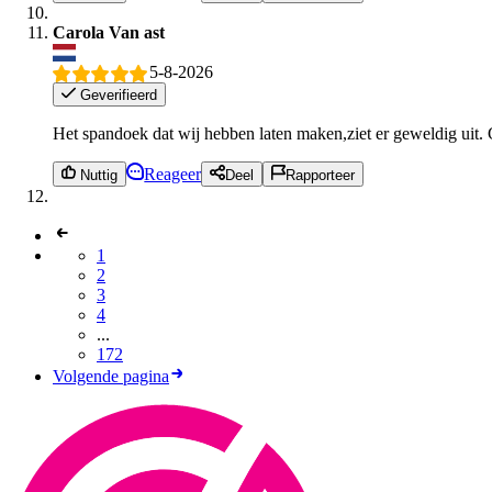
Carola Van ast
5-8-2026
Geverifieerd
Het spandoek dat wij hebben laten maken,ziet er geweldig uit. 
Reageer
Nuttig
Deel
Rapporteer
1
2
3
4
...
172
Volgende pagina