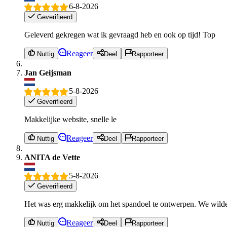
6-8-2026
Geverifieerd
Geleverd gekregen wat ik gevraagd heb en ook op tijd! Top
Reageer
Nuttig
Deel
Rapporteer
Jan Geijsman
5-8-2026
Geverifieerd
Makkelijke website, snelle le
Reageer
Nuttig
Deel
Rapporteer
ANITA de Vette
5-8-2026
Geverifieerd
Het was erg makkelijk om het spandoel te ontwerpen. We wilden
Reageer
Nuttig
Deel
Rapporteer