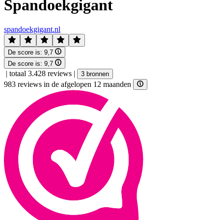
Spandoekgigant
spandoekgigant.nl
De score is:
9,7
De score is:
9,7
|
totaal 3.428 reviews
|
3 bronnen
983 reviews in de afgelopen 12 maanden