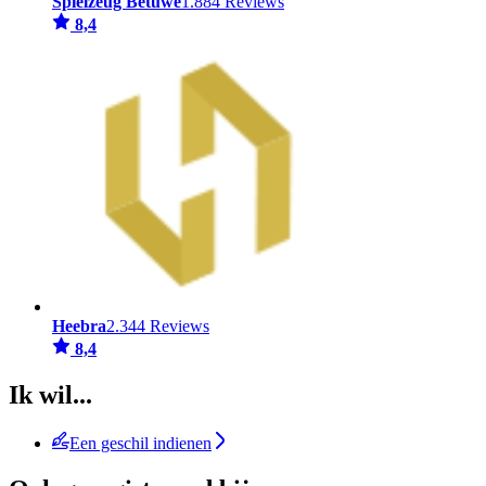
Spielzeug Betuwe
1.884 Reviews
8,4
Heebra
2.344 Reviews
8,4
Ik wil...
Een geschil indienen