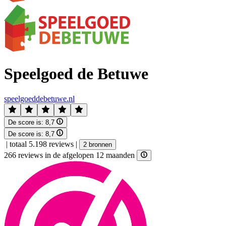
Speelgoed de Betuwe
speelgoeddebetuwe.nl
De score is:
8,7
De score is:
8,7
|
totaal 5.198 reviews
|
2 bronnen
266 reviews in de afgelopen 12 maanden