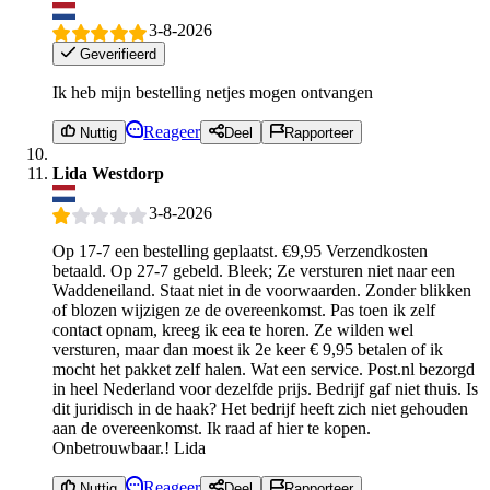
3-8-2026
Geverifieerd
Ik heb mijn bestelling netjes mogen ontvangen
Reageer
Nuttig
Deel
Rapporteer
Lida Westdorp
3-8-2026
Op 17-7 een bestelling geplaatst. €9,95 Verzendkosten
betaald. Op 27-7 gebeld. Bleek; Ze versturen niet naar een
Waddeneiland. Staat niet in de voorwaarden. Zonder blikken
of blozen wijzigen ze de overeenkomst. Pas toen ik zelf
contact opnam, kreeg ik eea te horen. Ze wilden wel
versturen, maar dan moest ik 2e keer € 9,95 betalen of ik
mocht het pakket zelf halen. Wat een service. Post.nl bezorgd
in heel Nederland voor dezelfde prijs. Bedrijf gaf niet thuis. Is
dit juridisch in de haak? Het bedrijf heeft zich niet gehouden
aan de overeenkomst. Ik raad af hier te kopen.
Onbetrouwbaar.! Lida
Reageer
Nuttig
Deel
Rapporteer