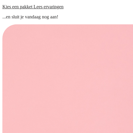
Kies een pakket
Lees ervaringen
...en sluit je vandaag nog aan!