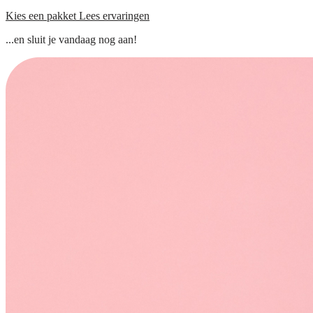
Kies een pakket
Lees ervaringen
...en sluit je vandaag nog aan!