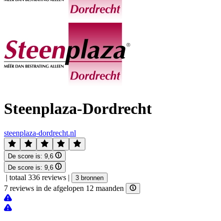
Steenplaza-Dordrecht
steenplaza-dordrecht.nl
De score is:
9,6
De score is:
9,6
|
totaal 336 reviews
|
3 bronnen
7 reviews in de afgelopen 12 maanden