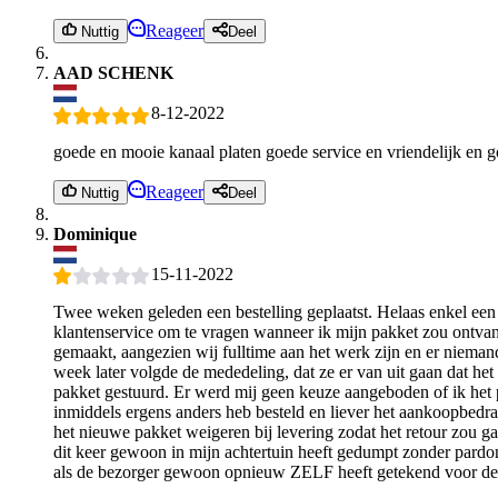
Reageer
Nuttig
Deel
AAD SCHENK
8-12-2022
goede en mooie kanaal platen goede service en vriendelijk en g
Reageer
Nuttig
Deel
Dominique
15-11-2022
Twee weken geleden een bestelling geplaatst. Helaas enkel een
klantenservice om te vragen wanneer ik mijn pakket zou ontva
gemaakt, aangezien wij fulltime aan het werk zijn en er niema
week later volgde de mededeling, dat ze er van uit gaan dat h
pakket gestuurd. Er werd mij geen keuze aangeboden of ik het 
inmiddels ergens anders heb besteld en liever het aankoopbedr
het nieuwe pakket weigeren bij levering zodat het retour zou
dit keer gewoon in mijn achtertuin heeft gedumpt zonder pardon
als de bezorger gewoon opnieuw ZELF heeft getekend voor de l