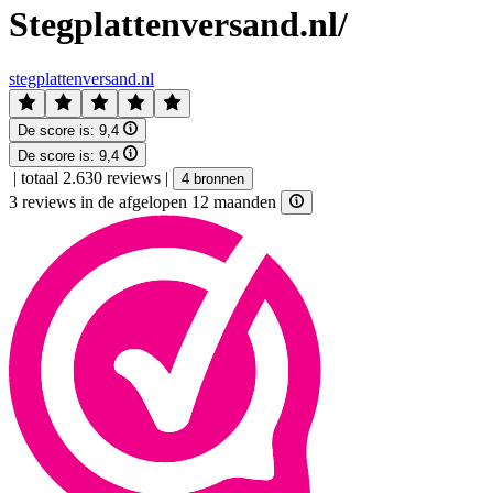
Stegplattenversand.nl/
stegplattenversand.nl
De score is:
9,4
De score is:
9,4
|
totaal 2.630 reviews
|
4 bronnen
3 reviews in de afgelopen 12 maanden