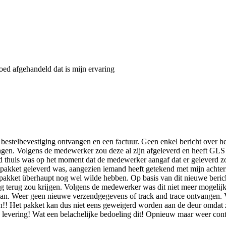
oed afgehandeld dat is mijn ervaring
 bestelbevestiging ontvangen en een factuur. Geen enkel bericht over
ngen. Volgens de medewerker zou deze al zijn afgeleverd en heeft GL
nd thuis was op het moment dat de medewerker aangaf dat er geleverd 
et pakket geleverd was, aangezien iemand heeft getekend met mijn achte
pakket überhaupt nog wel wilde hebben. Op basis van dit nieuwe bericht
ag terug zou krijgen. Volgens de medewerker was dit niet meer mogelij
 gaan. Weer geen nieuwe verzendgegevens of track and trace ontvangen
!! Het pakket kan dus niet eens geweigerd worden aan de deur omdat ze 
evering! Wat een belachelijke bedoeling dit! Opnieuw maar weer cont