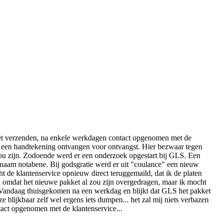
 het verzenden, na enkele werkdagen contact opgenomen met de
S een handtekening ontvangen voor ontvangst. Hier bezwaar tegen
zou zijn. Zodoende werd er een onderzoek opgestart bij GLS. Een
rnaam notabene. Bij godsgratie werd er uit "coulance" een nieuw
 de klantenservice opnieuw direct teruggemaild, dat ik de platen
k omdat het nieuwe pakket al zou zijn overgedragen, maar ik mocht
. Vandaag thuisgekomen na een werkdag en blijkt dat GLS het pakket
blijkbaar zelf wel ergens iets dumpen... het zal mij niets verbazen
act opgenomen met de klantenservice...