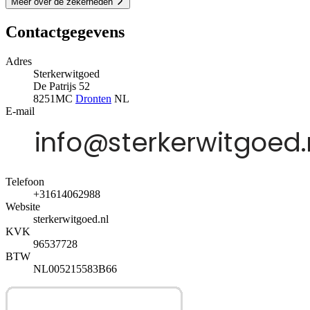
Meer over de zekerheden
Contactgegevens
Adres
Sterkerwitgoed
De Patrijs 52
8251MC
Dronten
NL
E-mail
Telefoon
+31614062988
Website
sterkerwitgoed.nl
KVK
96537728
BTW
NL005215583B66