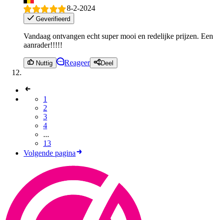
8-2-2024
Geverifieerd
Vandaag ontvangen echt super mooi en redelijke prijzen. Een
aanrader!!!!!
Reageer
Nuttig
Deel
1
2
3
4
...
13
Volgende pagina