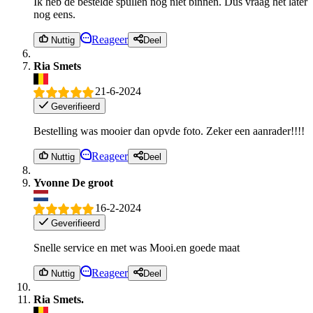
Ik heb de bestelde spullen nog niet binnen. Dus vraag het later
nog eens.
Reageer
Nuttig
Deel
Ria Smets
21-6-2024
Geverifieerd
Bestelling was mooier dan opvde foto. Zeker een aanrader!!!!
Reageer
Nuttig
Deel
Yvonne De groot
16-2-2024
Geverifieerd
Snelle service en met was Mooi.en goede maat
Reageer
Nuttig
Deel
Ria Smets.