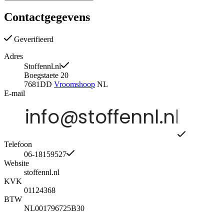
Contactgegevens
Geverifieerd
Adres
Stoffennl.nl
Boegstaete 20
7681DD
Vroomshoop
NL
E-mail
Telefoon
06-18159527
Website
stoffennl.nl
KVK
01124368
BTW
NL001796725B30