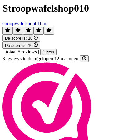
Stroopwafelshop010
stroopwafelshop010.nl
De score is:
10
De score is:
10
|
totaal 5 reviews
|
1 bron
3 reviews in de afgelopen 12 maanden