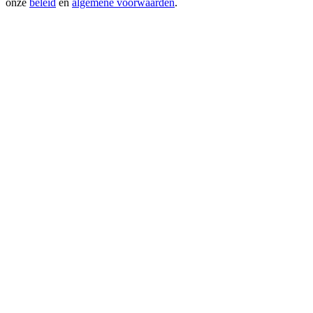
onze
beleid
en
algemene voorwaarden
.