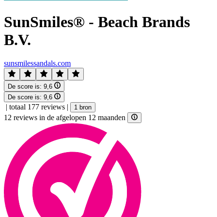
SunSmiles® - Beach Brands
B.V.
sunsmilessandals.com
De score is:
9,6
De score is:
9,6
|
totaal 177 reviews
|
1 bron
12 reviews in de afgelopen 12 maanden