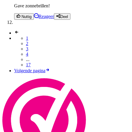
Gave zonnebrillen!
Reageer
Nuttig
Deel
1
2
3
4
...
17
Volgende pagina