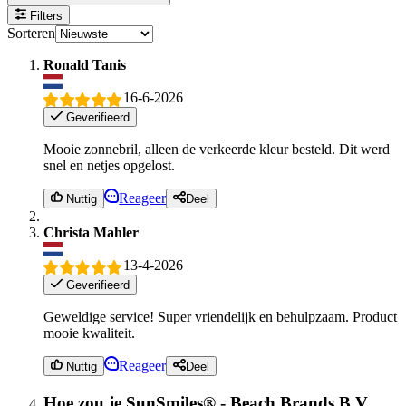
Filters
Sorteren
Ronald Tanis
16-6-2026
Geverifieerd
Mooie zonnebril, alleen de verkeerde kleur besteld. Dit werd
snel en netjes opgelost.
Reageer
Nuttig
Deel
Christa Mahler
13-4-2026
Geverifieerd
Geweldige service! Super vriendelijk en behulpzaam. Product
mooie kwaliteit.
Reageer
Nuttig
Deel
Hoe zou je SunSmiles® - Beach Brands B.V.