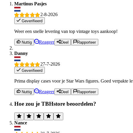
Martinus Pasjes
2-8-2026
Geverifieerd
Weer een snelle levering van top vintage toys aankoop!
Reageer
Nuttig
Deel
Rapporteer
Danny
27-7-2026
Geverifieerd
Prima display cases voor je Star Wars figures. Goed verpakte 
Reageer
Nuttig
Deel
Rapporteer
Hoe zou je TBHstore beoordelen?
Nance