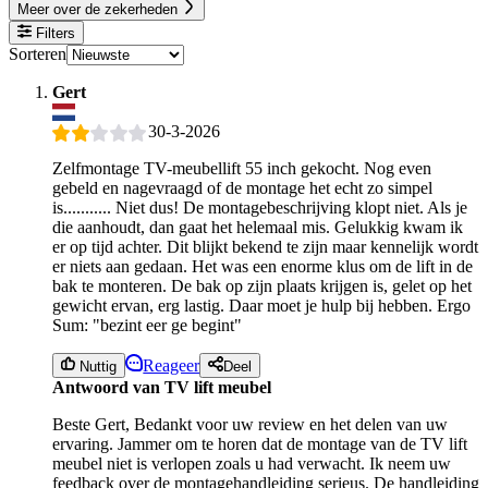
Meer over de zekerheden
Filters
Sorteren
Gert
30-3-2026
Zelfmontage TV-meubellift 55 inch gekocht. Nog even
gebeld en nagevraagd of de montage het echt zo simpel
is........... Niet dus! De montagebeschrijving klopt niet. Als je
die aanhoudt, dan gaat het helemaal mis. Gelukkig kwam ik
er op tijd achter. Dit blijkt bekend te zijn maar kennelijk wordt
er niets aan gedaan. Het was een enorme klus om de lift in de
bak te monteren. De bak op zijn plaats krijgen is, gelet op het
gewicht ervan, erg lastig. Daar moet je hulp bij hebben. Ergo
Sum: "bezint eer ge begint"
Reageer
Nuttig
Deel
Antwoord van TV lift meubel
Beste Gert, Bedankt voor uw review en het delen van uw
ervaring. Jammer om te horen dat de montage van de TV lift
meubel niet is verlopen zoals u had verwacht. Ik neem uw
feedback over de montagehandleiding serieus. De handleiding