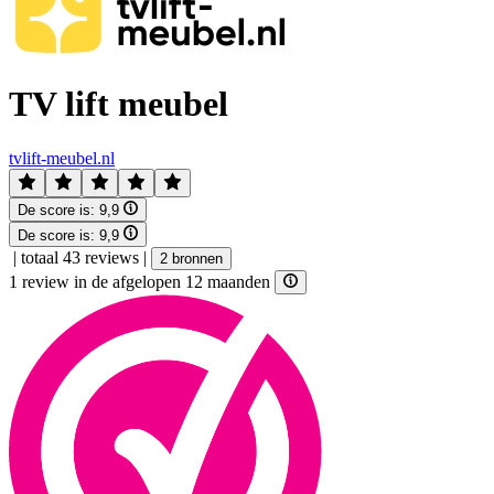
TV lift meubel
tvlift-meubel.nl
De score is:
9,9
De score is:
9,9
|
totaal 43 reviews
|
2 bronnen
1 review in de afgelopen 12 maanden