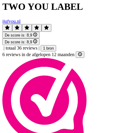
TWO YOU LABEL
ijufyou.nl
De score is:
8,9
De score is:
8,9
|
totaal 36 reviews
|
1 bron
6 reviews in de afgelopen 12 maanden