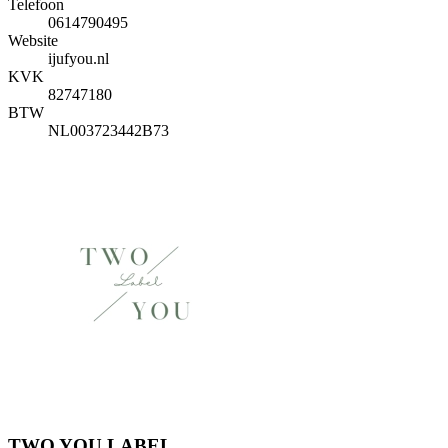
Telefoon
0614790495
Website
ijufyou.nl
KVK
82747180
BTW
NL003723442B73
TWO YOU LABEL