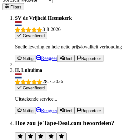
Filters
SV de Vrijheid Heemskerk
3-8-2026
Geverifieerd
Snelle levering en hele nette prijs/kwaliteit verhouding
Reageer
Nuttig
Deel
Rapporteer
H. Luhulima
28-7-2026
Geverifieerd
Uitstekende service...
Reageer
Nuttig
Deel
Rapporteer
Hoe zou je Tape-Deal.com beoordelen?