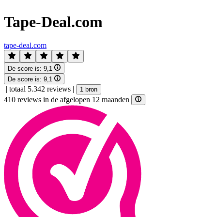
Tape-Deal.com
tape-deal.com
De score is:
9,1
De score is:
9,1
|
totaal 5.342 reviews
|
1 bron
410 reviews in de afgelopen 12 maanden