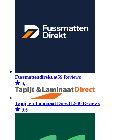
Fussmattendirekt.at
59 Reviews
9,2
Tapijt en Laminaat Direct
1.930 Reviews
9,6