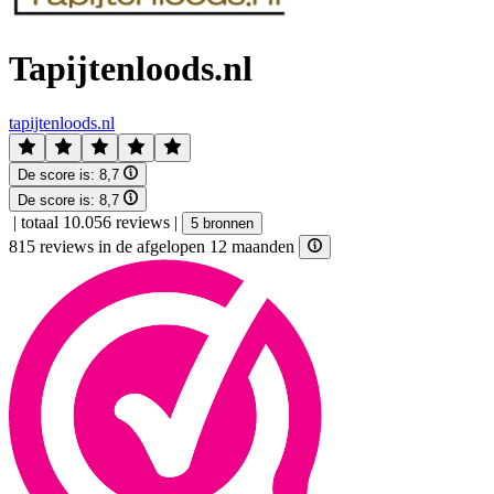
Tapijtenloods.nl
tapijtenloods.nl
De score is:
8,7
De score is:
8,7
|
totaal 10.056 reviews
|
5 bronnen
815 reviews in de afgelopen 12 maanden