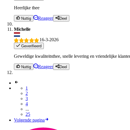
Heerlijke thee
Reageer
Nuttig
Deel
Michelle
16-3-2026
Geverifieerd
Geweldige kwaliteitsthee, snelle levering en vriendelijke klante
Reageer
Nuttig
Deel
1
2
3
4
...
25
Volgende pagina