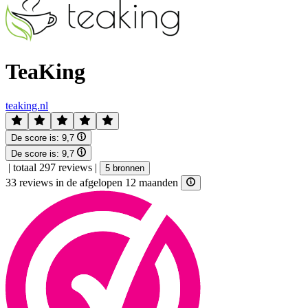
TeaKing
teaking.nl
De score is:
9,7
De score is:
9,7
|
totaal 297 reviews
|
5 bronnen
33 reviews in de afgelopen 12 maanden