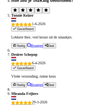
Hoe zou je TeaKing beoordelen?
Tonnie Keizer
1-6-2026
Geverifieerd
Lekkere thee, veel keuze uit de smaakjes.
Reageer
Nuttig
Deel
Desiree Schepop
6-4-2026
Geverifieerd
Vlotte verzending, ruime keus
Reageer
Nuttig
Deel
Miranda Frijters
29-3-2026