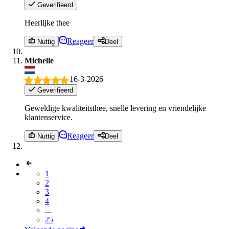
Geverifieerd
Heerlijke thee
Reageer
Nuttig
Deel
Michelle
16-3-2026
Geverifieerd
Geweldige kwaliteitsthee, snelle levering en vriendelijke
klantenservice.
Reageer
Nuttig
Deel
1
2
3
4
...
25