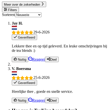
Meer over de zekerheden
Filters
Sorteren
Jay H.
29-6-2026
Geverifieerd
Lekkere thee en op tijd geleverd. En leuke omschrijvingen bij
de tea blends :)
Reageer
Nuttig
Deel
V. Boersma
25-6-2026
Geverifieerd
Heerlijke thee , goede en snelle service.
Reageer
Nuttig
Deel